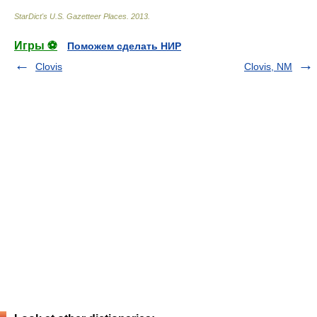
StarDict's U.S. Gazetteer Places
.
2013
.
Игры ⚽
Поможем сделать НИР
Clovis
Clovis, NM