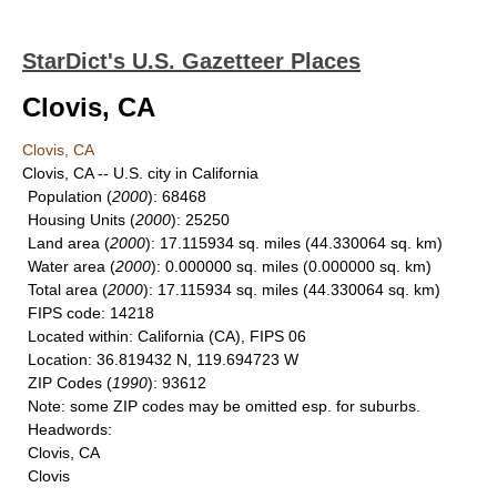
StarDict's U.S. Gazetteer Places
Clovis, CA
Clovis, CA
Clovis, CA -- U.S. city in California
Population
(
2000
): 68468
Housing Units
(
2000
): 25250
Land area
(
2000
): 17.115934 sq. miles (44.330064 sq. km)
Water area
(
2000
): 0.000000 sq. miles (0.000000 sq. km)
Total area
(
2000
): 17.115934 sq. miles (44.330064 sq. km)
FIPS code
: 14218
Located within
: California (CA), FIPS 06
Location
: 36.819432 N, 119.694723 W
ZIP Codes
(
1990
): 93612
Note
: some ZIP codes may be omitted esp. for suburbs.
Headwords
:
Clovis, CA
Clovis