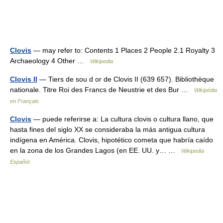
Clovis
— may refer to: Contents 1 Places 2 People 2.1 Royalty 3
Archaeology 4 Other …
Wikipedia
Clovis II
— Tiers de sou d or de Clovis II (639 657). Bibliothèque
nationale. Titre Roi des Francs de Neustrie et des Bur …
Wikipédia
en Français
Clovis
— puede referirse a: La cultura clovis o cultura llano, que
hasta fines del siglo XX se consideraba la más antigua cultura
indígena en América. Clovis, hipotético cometa que habría caído
en la zona de los Grandes Lagos (en EE. UU. y… …
Wikipedia
Español