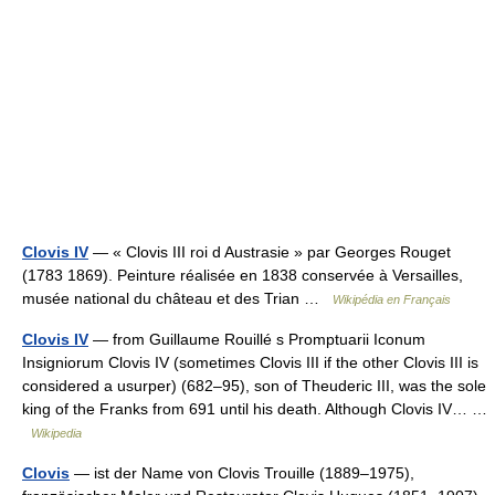
Clovis IV
— « Clovis III roi d Austrasie » par Georges Rouget
(1783 1869). Peinture réalisée en 1838 conservée à Versailles,
musée national du château et des Trian …
Wikipédia en Français
Clovis IV
— from Guillaume Rouillé s Promptuarii Iconum
Insigniorum Clovis IV (sometimes Clovis III if the other Clovis III is
considered a usurper) (682–95), son of Theuderic III, was the sole
king of the Franks from 691 until his death. Although Clovis IV… …
Wikipedia
Clovis
— ist der Name von Clovis Trouille (1889–1975),