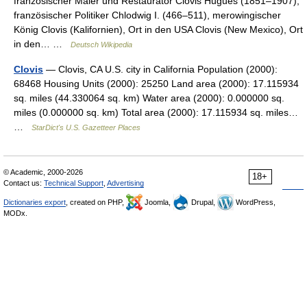
französischer Maler und Restaurator Clovis Hugues (1851–1907),
französischer Politiker Chlodwig I. (466–511), merowingischer
König Clovis (Kalifornien), Ort in den USA Clovis (New Mexico), Ort
in den… …
Deutsch Wikipedia
Clovis
— Clovis, CA U.S. city in California Population (2000):
68468 Housing Units (2000): 25250 Land area (2000): 17.115934
sq. miles (44.330064 sq. km) Water area (2000): 0.000000 sq.
miles (0.000000 sq. km) Total area (2000): 17.115934 sq. miles…
…
StarDict's U.S. Gazetteer Places
© Academic, 2000-2026
18+
Contact us:
Technical Support
,
Advertising
Dictionaries export
, created on PHP,
Joomla,
Drupal,
WordPress,
MODx.