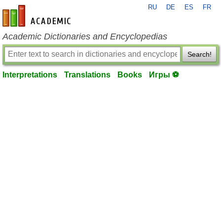
RU
DE
ES
FR
en-academic.com
Academic Dictionaries and Encyclopedias
Search!
Interpretations
Translations
Books
Игры ⚽