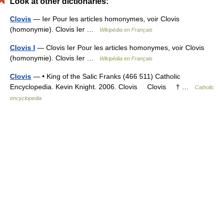
Look at other dictionaries:
Clovis
— Ier Pour les articles homonymes, voir Clovis
(homonymie). Clovis Ier …
Wikipédia en Français
Clovis I
— Clovis Ier Pour les articles homonymes, voir Clovis
(homonymie). Clovis Ier …
Wikipédia en Français
Clovis
— • King of the Salic Franks (466 511) Catholic
Encyclopedia. Kevin Knight. 2006. Clovis Clovis † …
Catholic
encyclopedia